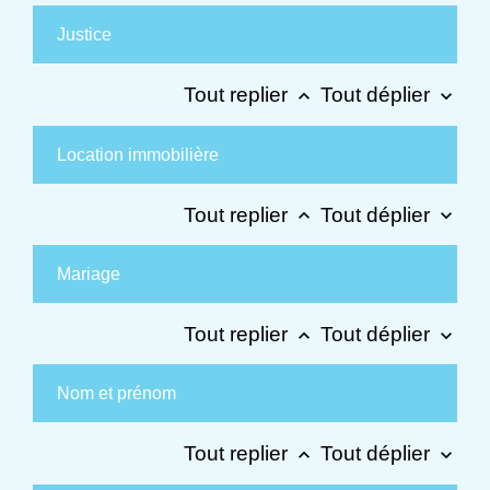
Justice
Tout replier
Tout déplier
keyboard_arrow_up
keyboard_arrow_down
Location immobilière
Tout replier
Tout déplier
keyboard_arrow_up
keyboard_arrow_down
Mariage
Tout replier
Tout déplier
keyboard_arrow_up
keyboard_arrow_down
Nom et prénom
Tout replier
Tout déplier
keyboard_arrow_up
keyboard_arrow_down