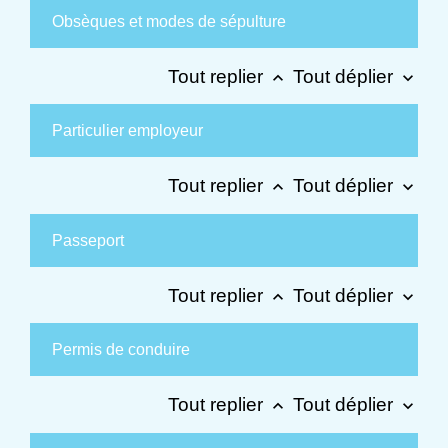
Obsèques et modes de sépulture
Tout replier
Tout déplier
keyboard_arrow_up
keyboard_arrow_down
Particulier employeur
Tout replier
Tout déplier
keyboard_arrow_up
keyboard_arrow_down
Passeport
Tout replier
Tout déplier
keyboard_arrow_up
keyboard_arrow_down
Permis de conduire
Tout replier
Tout déplier
keyboard_arrow_up
keyboard_arrow_down