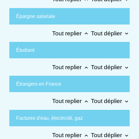
Épargne salariale
Tout replier
Tout déplier
keyboard_arrow_up
keyboard_arrow_down
Étudiant
Tout replier
Tout déplier
keyboard_arrow_up
keyboard_arrow_down
Étrangers en France
Tout replier
Tout déplier
keyboard_arrow_up
keyboard_arrow_down
Factures d'eau, électricité, gaz
Tout replier
Tout déplier
keyboard_arrow_up
keyboard_arrow_down