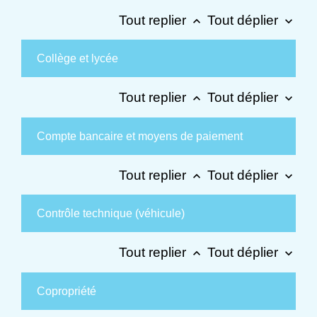
Tout replier
Tout déplier
keyboard_arrow_up
keyboard_arrow_down
Collège et lycée
Tout replier
Tout déplier
keyboard_arrow_up
keyboard_arrow_down
Compte bancaire et moyens de paiement
Tout replier
Tout déplier
keyboard_arrow_up
keyboard_arrow_down
Contrôle technique (véhicule)
Tout replier
Tout déplier
keyboard_arrow_up
keyboard_arrow_down
Copropriété