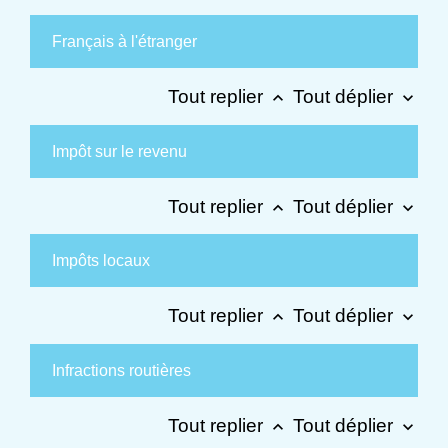
Français à l'étranger
Tout replier
Tout déplier
keyboard_arrow_up
keyboard_arrow_down
Impôt sur le revenu
Tout replier
Tout déplier
keyboard_arrow_up
keyboard_arrow_down
Impôts locaux
Tout replier
Tout déplier
keyboard_arrow_up
keyboard_arrow_down
Infractions routières
Tout replier
Tout déplier
keyboard_arrow_up
keyboard_arrow_down