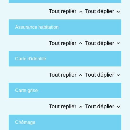
Tout replier
Tout déplier
keyboard_arrow_up
keyboard_arrow_down
Assurance habitation
Tout replier
Tout déplier
keyboard_arrow_up
keyboard_arrow_down
Carte d'identité
Tout replier
Tout déplier
keyboard_arrow_up
keyboard_arrow_down
Carte grise
Tout replier
Tout déplier
keyboard_arrow_up
keyboard_arrow_down
Chômage