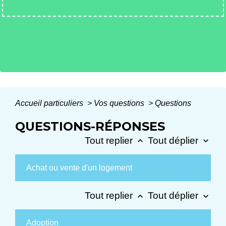
Accueil particuliers
>
Vos questions
>
Questions
QUESTIONS-RÉPONSES
Tout replier
Tout déplier
keyboard_arrow_up
keyboard_arrow_down
Achat ou vente d'un logement
Tout replier
Tout déplier
keyboard_arrow_up
keyboard_arrow_down
Adoption