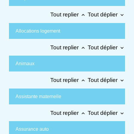
Tout replier
Tout déplier
keyboard_arrow_up
keyboard_arrow_down
Allocations logement
Tout replier
Tout déplier
keyboard_arrow_up
keyboard_arrow_down
Animaux
Tout replier
Tout déplier
keyboard_arrow_up
keyboard_arrow_down
Assistante maternelle
Tout replier
Tout déplier
keyboard_arrow_up
keyboard_arrow_down
Assurance auto