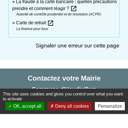
La fraude à la carte bancaire : quelles précautions
open_in_new
prendre et comment réagir ?
Autorité de contrôle prudentiel et de résolution (ACPR)
open_in_new
Carte de retrait
La finance pour tous
Signaler une erreur sur cette page
Contactez votre Mairie
Commune d'Haudivillers
This site uses cookies and gives you control over what you want
5, rue de l'Église
to activate
60510 Haudivillers - FRANCE
OK, accept all
Deny all cookies
Personalize
+33 3 44 80 40 34
Contact par formulaire