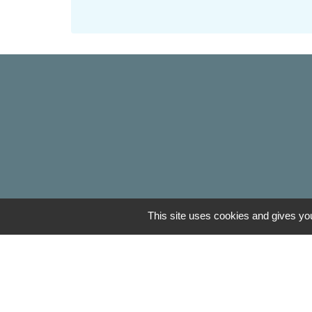
This site uses cookies and gives you
Liens
Oise mobilité
Agence nationale des tit
Service Public