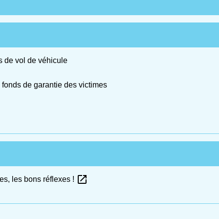
 de vol de véhicule
e fonds de garantie des victimes
open_in_new
es, les bons réflexes !