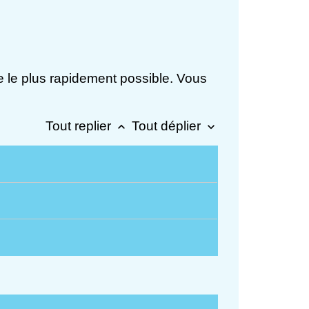
rie le plus rapidement possible. Vous
Tout replier
Tout déplier
keyboard_arrow_up
keyboard_arrow_down