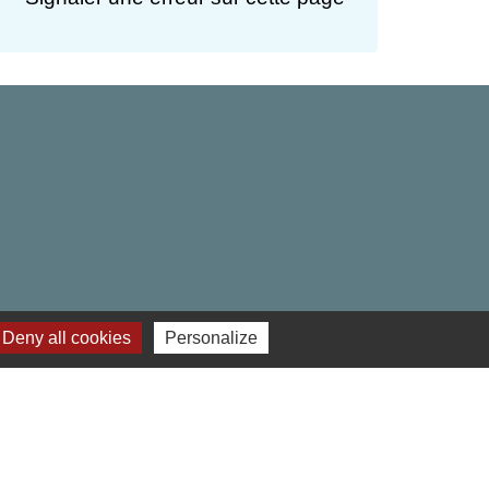
Deny all cookies
Personalize
res institutionnels
 Hauts-de-France
ment de l'Oise