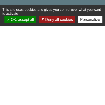
Contactez votre Mairie
This site uses cookies and gives you control over what you want
to activate
Commune d'Haudivillers
OK, accept all
Deny all cookies
Personalize
5, rue de l'Église
60510 Haudivillers - FRANCE
+33 3 44 80 40 34
Contact par formulaire
Liens
Oise mobilité
Agence nationale des titres sécurisés
Service Public
Partenaires institutionnels
Région Hauts-de-France