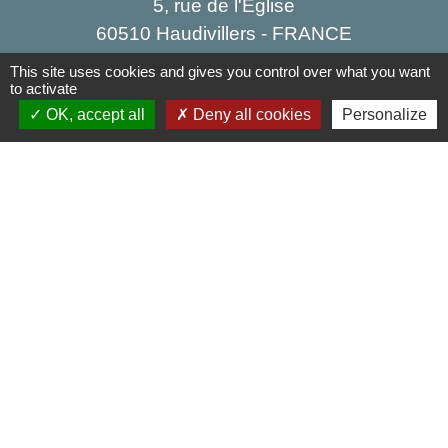
5, rue de l'Église
60510 Haudivillers - FRANCE
+33 3 44 80 40 34
This site uses cookies and gives you control over what you want
to activate
Contact par formulaire
OK, accept all
Deny all cookies
Personalize
Liens
Oise mobilité
Agence nationale des titres sécurisés
Service Public
Partenaires institutionnels
Région Hauts-de-France
Département de l'Oise
Agglo du Beauvaisis