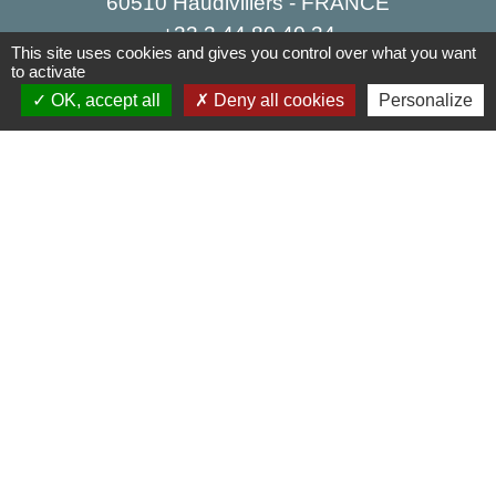
60510 Haudivillers - FRANCE
+33 3 44 80 40 34
This site uses cookies and gives you control over what you want
Contact par formulaire
to activate
OK, accept all
Deny all cookies
Personalize
Liens
Oise mobilité
Agence nationale des titres sécurisés
Service Public
Partenaires institutionnels
Région Hauts-de-France
Département de l'Oise
Agglo du Beauvaisis