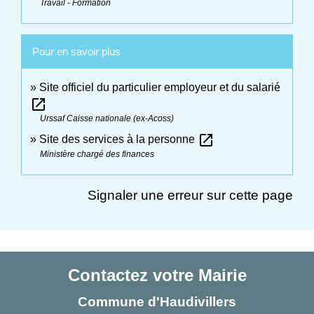
Travail - Formation
Pour en savoir plus
Site officiel du particulier employeur et du salarié
open_in_new
Urssaf Caisse nationale (ex-Acoss)
open_in_new
Site des services à la personne
Ministère chargé des finances
Signaler une erreur sur cette page
Contactez votre Mairie
Commune d'Haudivillers