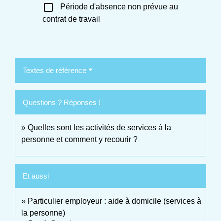
check_box_outline_blank
Période d'absence non prévue au
contrat de travail
Textes de référence
Questions ? Réponses !
Quelles sont les activités de services à la
personne et comment y recourir ?
Et aussi
Particulier employeur : aide à domicile (services à
la personne)