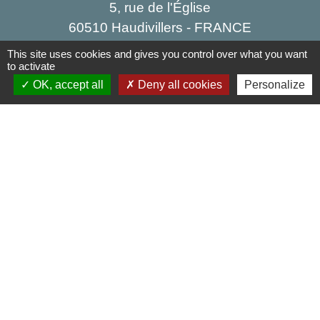
5, rue de l'Église
60510 Haudivillers - FRANCE
+33 3 44 80 40 34
This site uses cookies and gives you control over what you want
to activate
Contact par formulaire
OK, accept all
Deny all cookies
Personalize
Liens
Oise mobilité
Agence nationale des titres sécurisés
Service Public
Partenaires institutionnels
Région Hauts-de-France
Département de l'Oise
Agglo du Beauvaisis