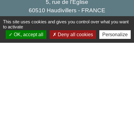
5, rue de l'Église
60510 Haudivillers - FRANCE
+33 3 44 80 40 34
This site uses cookies and gives you control over what you want
to activate
Contact par formulaire
OK, accept all
Deny all cookies
Personalize
Liens
Oise mobilité
Agence nationale des titres sécurisés
Service Public
Partenaires institutionnels
Région Hauts-de-France
Département de l'Oise
Agglo du Beauvaisis