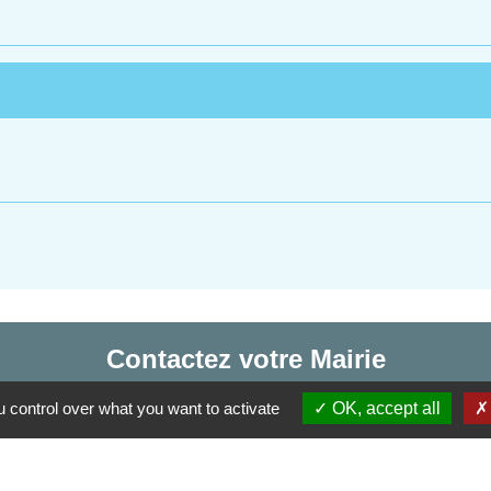
Contactez votre Mairie
Commune d'Haudivillers
 control over what you want to activate
OK, accept all
5, rue de l'Église
60510 Haudivillers - FRANCE