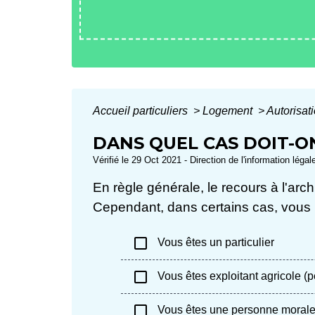
Accueil particuliers
>
Logement
>
Autorisat
DANS QUEL CAS DOIT-O
Vérifié le 29 Oct 2021 - Direction de l'information légal
En règle générale, le recours à l'arch
Cependant, dans certains cas, vous
check_box_outline_blank
Vous êtes un particulier
check_box_outline_blank
Vous êtes exploitant agricole (
check_box_outline_blank
Vous êtes une personne moral