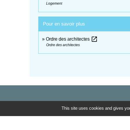
Logement
Pour en savoir plus
open_in_new
Ordre des architectes
Ordre des architectes
This site uses cookies and gives you