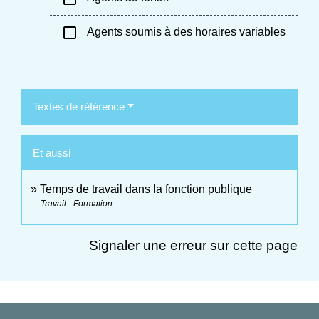
check_box_outline_blank
Agents soumis à des horaires variables
Textes de référence
Et aussi
Temps de travail dans la fonction publique
Travail - Formation
Signaler une erreur sur cette page