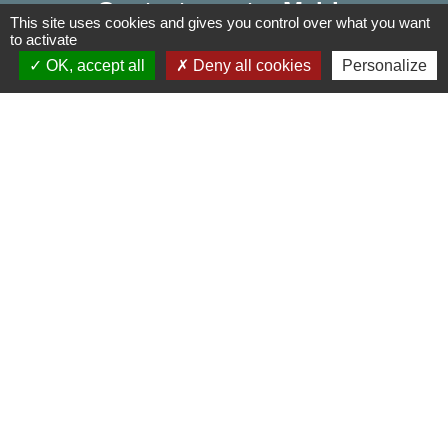
Contactez votre Mairie
This site uses cookies and gives you control over what you want
to activate
Commune d'Haudivillers
OK, accept all
Deny all cookies
Personalize
5, rue de l'Église
60510 Haudivillers - FRANCE
+33 3 44 80 40 34
Contact par formulaire
Liens
Oise mobilité
Agence nationale des titres sécurisés
Service Public
Partenaires institutionnels
Région Hauts-de-France