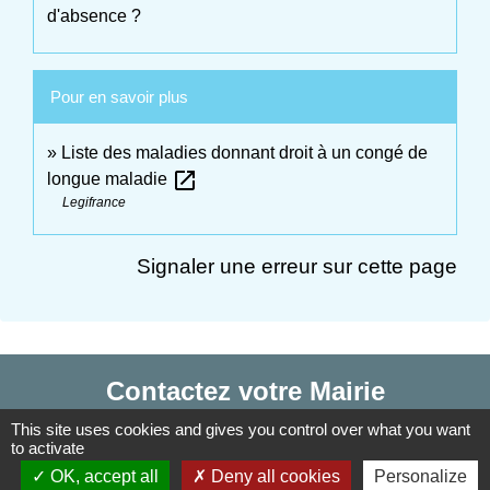
d'absence ?
Pour en savoir plus
Liste des maladies donnant droit à un congé de
open_in_new
longue maladie
Legifrance
Signaler une erreur sur cette page
Contactez votre Mairie
This site uses cookies and gives you control over what you want
Commune d'Haudivillers
to activate
5, rue de l'Église
OK, accept all
Deny all cookies
Personalize