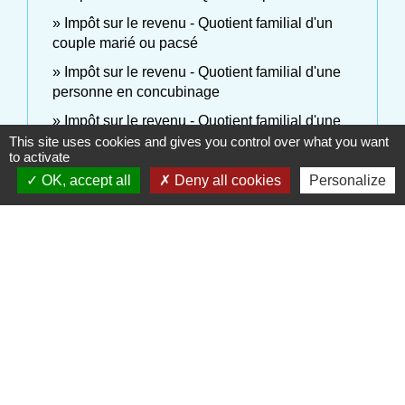
Impôt sur le revenu - Quotient familial d'un
couple marié ou pacsé
Impôt sur le revenu - Quotient familial d'une
personne en concubinage
Impôt sur le revenu - Quotient familial d'une
personne seule
This site uses cookies and gives you control over what you want
to activate
Impôt sur le revenu - Quotient familial d'une
OK, accept all
Deny all cookies
Personalize
personne veuve
Impôt sur le revenu - Quotient familial d'un
parent isolé
Impôt sur le revenu - Retour d'expatriation
Impôt sur le revenu - Revenus d'épargne et de
placement
Impôt sur le revenu - Revenus d'une location
meublée
Impôt sur le revenu - Revenus locatifs (location