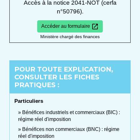
Accès à la notice 2041-NOT (cerfa
n°50796).
open_in_new
Accéder au formulaire
Ministère chargé des finances
POUR TOUTE EXPLICATION,
CONSULTER LES FICHES
PRATIQUES :
Particuliers
Bénéfices industriels et commerciaux (BIC) :
régime réel d'imposition
Bénéfices non commerciaux (BNC) : régime
réel d'imposition