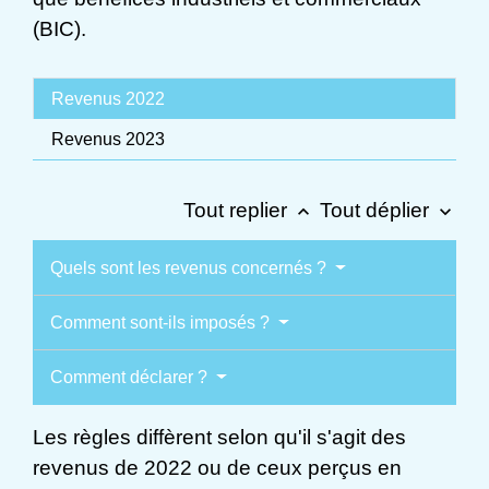
(BIC).
Revenus 2022
Revenus 2023
Tout replier
Tout déplier
keyboard_arrow_up
keyboard_arrow_down
Quels sont les revenus concernés ?
Comment sont-ils imposés ?
Comment déclarer ?
Les règles diffèrent selon qu'il s'agit des
revenus de 2022 ou de ceux perçus en