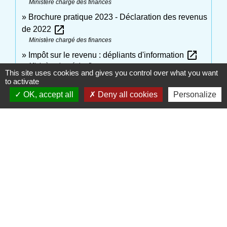
Ministère chargé des finances
Brochure pratique 2023 - Déclaration des revenus
open_in_new
de 2022
Ministère chargé des finances
open_in_new
Impôt sur le revenu : dépliants d'information
Ministère chargé des finances
This site uses cookies and gives you control over what you want
to activate
Signaler une erreur sur cette page
OK, accept all
Deny all cookies
Personalize
Contactez votre Mairie
Commune d'Haudivillers
5, rue de l'Église
60510 Haudivillers - FRANCE
+33 3 44 80 40 34