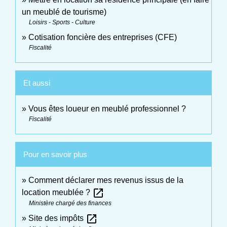
un meublé de tourisme)
Loisirs - Sports - Culture
Cotisation foncière des entreprises (CFE)
Fiscalité
Et aussi
Vous êtes loueur en meublé professionnel ?
Fiscalité
Pour en savoir plus
Comment déclarer mes revenus issus de la
open_in_new
location meublée ?
Ministère chargé des finances
open_in_new
Site des impôts