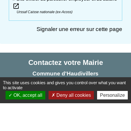
open_in_new
Urssaf Caisse nationale (ex-Acoss)
Signaler une erreur sur cette page
Contactez votre Mairie
Commune d'Haudivillers
5, rue de l'Église
This site uses cookies and gives you control over what you want
to activate
60510 Haudivillers - FRANCE
OK, accept all
Deny all cookies
Personalize
+33 3 44 80 40 34
Contact par formulaire
Liens