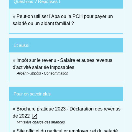
Questions ? Réponses !
Peut-on utiliser l'Apa ou la PCH pour payer un
salarié ou un aidant familial ?
Et aussi
Impôt sur le revenu - Salaire et autres revenus
d'activité salariée imposables
Argent - Impôts - Consommation
Pour en savoir plus
Brochure pratique 2023 - Déclaration des revenus
open_in_new
de 2022
Ministère chargé des finances
Site officiel du particulier employeur et du salarié