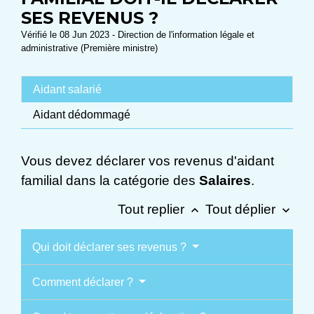
SES REVENUS ?
Vérifié le 08 Jun 2023 - Direction de l'information légale et
administrative (Première ministre)
Aidant salarié
Aidant dédommagé
Vous devez déclarer vos revenus d'aidant
familial dans la catégorie des
Salaires
.
Tout replier
Tout déplier
keyboard_arrow_up
keyboard_arrow_down
Qui doit déclarer ses revenus ?
Comment déclarer ?