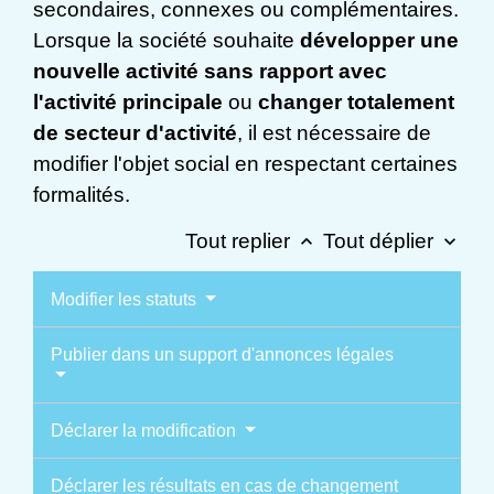
secondaires, connexes ou complémentaires.
Lorsque la société souhaite
développer une
nouvelle activité sans rapport avec
l'activité principale
ou
changer totalement
de secteur d'activité
, il est nécessaire de
modifier l'objet social en respectant certaines
formalités.
Tout replier
Tout déplier
keyboard_arrow_up
keyboard_arrow_down
Modifier les statuts
Publier dans un support d'annonces légales
Déclarer la modification
Déclarer les résultats en cas de changement