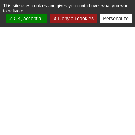
This site uses cookies and gives you control over what you want
Contact par formulaire
to activate
OK, accept all
Deny all cookies
Personalize
Liens
Oise mobilité
Agence nationale des titres sécurisés
Service Public
Partenaires institutionnels
Région Hauts-de-France
Département de l'Oise
Agglo du Beauvaisis
Site réalisé par KOM Conseil