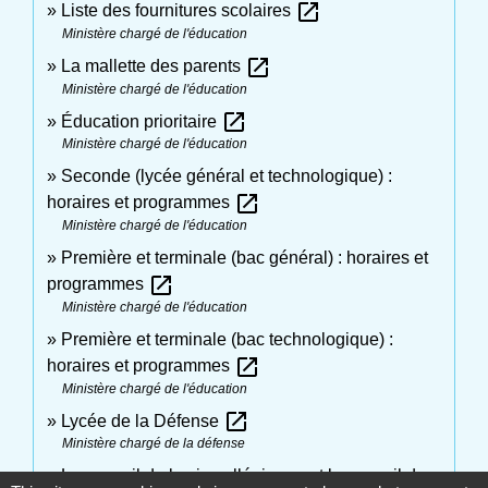
open_in_new
Liste des fournitures scolaires
Ministère chargé de l'éducation
open_in_new
La mallette des parents
Ministère chargé de l'éducation
open_in_new
Éducation prioritaire
Ministère chargé de l'éducation
Seconde (lycée général et technologique) :
open_in_new
horaires et programmes
Ministère chargé de l'éducation
Première et terminale (bac général) : horaires et
open_in_new
programmes
Ministère chargé de l'éducation
Première et terminale (bac technologique) :
open_in_new
horaires et programmes
Ministère chargé de l'éducation
open_in_new
Lycée de la Défense
Ministère chargé de la défense
Le conseil de la vie collégienne et le conseil des