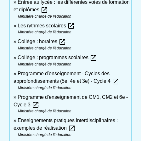
Entrée au lycée : les différentes voies de formation
open_in_new
et diplômes
Ministère chargé de l'éducation
open_in_new
Les rythmes scolaires
Ministère chargé de l'éducation
open_in_new
Collège : horaires
Ministère chargé de l'éducation
open_in_new
Collège : programmes scolaires
Ministère chargé de l'éducation
Programme d'enseignement - Cycles des
open_in_new
approfondissements (5e, 4e et 3e) - Cycle 4
Ministère chargé de l'éducation
Programme d'enseignement de CM1, CM2 et 6e -
open_in_new
Cycle 3
Ministère chargé de l'éducation
Enseignements pratiques interdisciplinaires :
open_in_new
exemples de réalisation
Ministère chargé de l'éducation