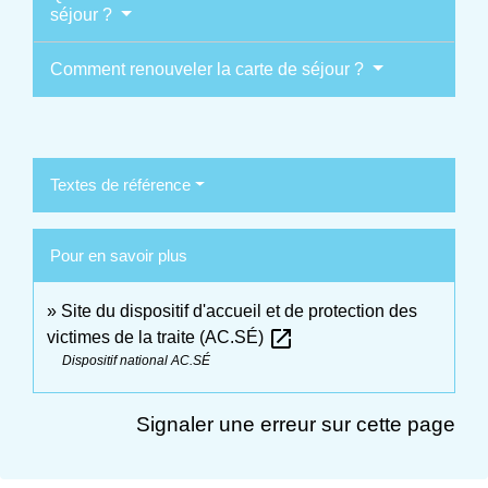
séjour ?
Comment renouveler la carte de séjour ?
Textes de référence
Pour en savoir plus
Site du dispositif d'accueil et de protection des
open_in_new
victimes de la traite (AC.SÉ)
Dispositif national AC.SÉ
Signaler une erreur sur cette page