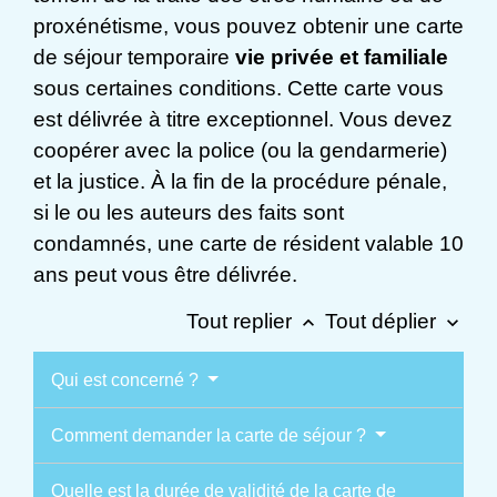
proxénétisme, vous pouvez obtenir une carte
de séjour temporaire
vie privée et familiale
sous certaines conditions. Cette carte vous
est délivrée à titre exceptionnel. Vous devez
coopérer avec la police (ou la gendarmerie)
et la justice. À la fin de la procédure pénale,
si le ou les auteurs des faits sont
condamnés, une carte de résident valable 10
ans peut vous être délivrée.
Tout replier
Tout déplier
keyboard_arrow_up
keyboard_arrow_down
Qui est concerné ?
Comment demander la carte de séjour ?
Quelle est la durée de validité de la carte de