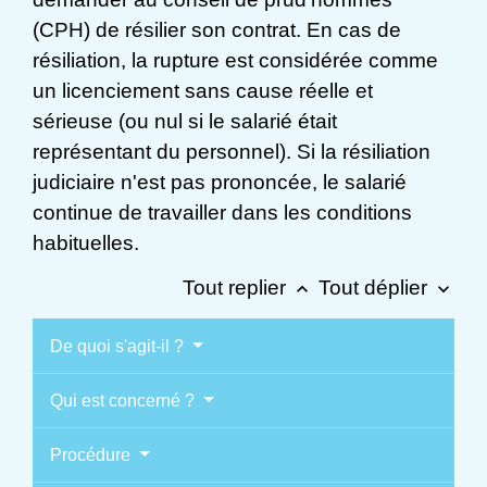
(CPH) de résilier son contrat. En cas de
résiliation, la rupture est considérée comme
un licenciement sans cause réelle et
sérieuse (ou nul si le salarié était
représentant du personnel). Si la résiliation
judiciaire n'est pas prononcée, le salarié
continue de travailler dans les conditions
habituelles.
Tout replier
Tout déplier
keyboard_arrow_up
keyboard_arrow_down
De quoi s'agit-il ?
Qui est concerné ?
Procédure