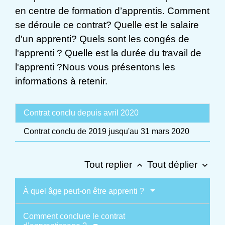
en centre de formation d’apprentis. Comment
se déroule ce contrat? Quelle est le salaire
d'un apprenti? Quels sont les congés de
l'apprenti ? Quelle est la durée du travail de
l'apprenti ?Nous vous présentons les
informations à retenir.
Contrat conclu depuis avril 2020
Contrat conclu de 2019 jusqu'au 31 mars 2020
Tout replier
Tout déplier
keyboard_arrow_up
keyboard_arrow_down
À quel âge peut-on être apprenti ?
Comment conclure le contrat