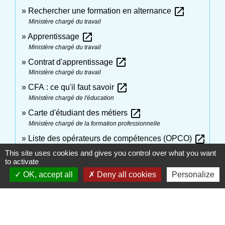
open_in_new
Rechercher une formation en alternance
Ministère chargé du travail
open_in_new
Apprentissage
Ministère chargé du travail
open_in_new
Contrat d'apprentissage
Ministère chargé du travail
open_in_new
CFA : ce qu'il faut savoir
Ministère chargé de l'éducation
open_in_new
Carte d'étudiant des métiers
Ministère chargé de la formation professionnelle
open_in_new
Liste des opérateurs de compétences (OPCO)
Ministère chargé du travail
This site uses cookies and gives you control over what you want
to activate
Modèle de convention de réduction ou
OK, accept all
Deny all cookies
Personalize
open_in_new
d'allongement du contrat d'apprentissage
Ministère chargé du travail
open_in_new
Apprentissage et validation des trimestres
Caisse nationale d'assurance vieillesse