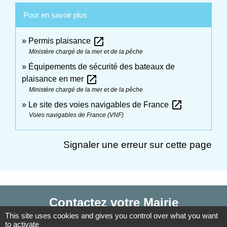
Pour en savoir plus
open_in_new
Permis plaisance
Ministère chargé de la mer et de la pêche
Équipements de sécurité des bateaux de
open_in_new
plaisance en mer
Ministère chargé de la mer et de la pêche
open_in_new
Le site des voies navigables de France
Voies navigables de France (VNF)
Signaler une erreur sur cette page
Contactez votre Mairie
This site uses cookies and gives you control over what you want
Commune d'Haudivillers
to activate