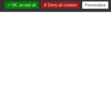
5, rue de l'Église
OK, accept all
Deny all cookies
Personalize
60510 Haudivillers - FRANCE
+33 3 44 80 40 34
Contact par formulaire
Liens
Oise mobilité
Agence nationale des titres sécurisés
Service Public
Partenaires institutionnels
Région Hauts-de-France
Département de l'Oise