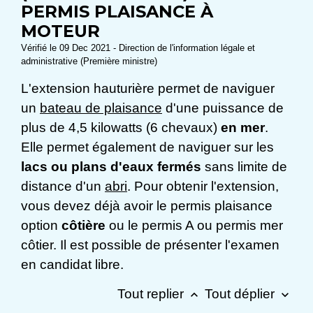
PERMIS PLAISANCE À
MOTEUR
Vérifié le 09 Dec 2021 - Direction de l'information légale et
administrative (Première ministre)
L'extension hauturière permet de naviguer
un
bateau de plaisance
d'une puissance de
plus de 4,5 kilowatts (6 chevaux)
en mer
.
Elle permet également de naviguer sur les
lacs ou plans d'eaux fermés
sans limite de
distance d'un
abri
. Pour obtenir l'extension,
vous devez déjà avoir le permis plaisance
option
côtière
ou le permis A ou permis mer
côtier. Il est possible de présenter l'examen
en candidat libre.
Tout replier
Tout déplier
keyboard_arrow_up
keyboard_arrow_down