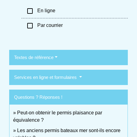
check_box_outline_blank
En ligne
check_box_outline_blank
Par courrier
Textes de référence
Services en ligne et formulaires
Questions ? Réponses !
Peut-on obtenir le permis plaisance par
équivalence ?
Les anciens permis bateaux mer sont-ils encore