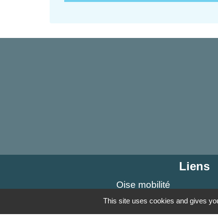
Liens
Oise mobilité
Agence nationale des tit
This site uses cookies and gives you
Service Public