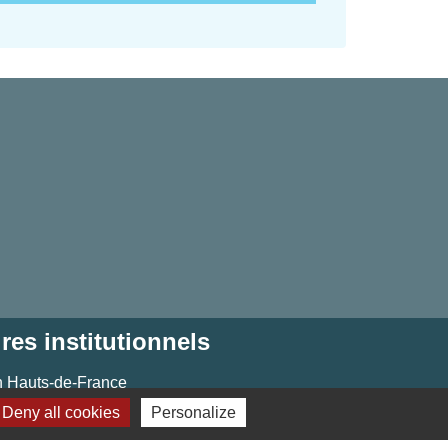
res institutionnels
 Hauts-de-France
Deny all cookies
Personalize
ment de l'Oise