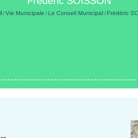
Frédéric SOISSON
l
Vie Municipale
Le Conseil Municipal
Frédéric 
/
/
/