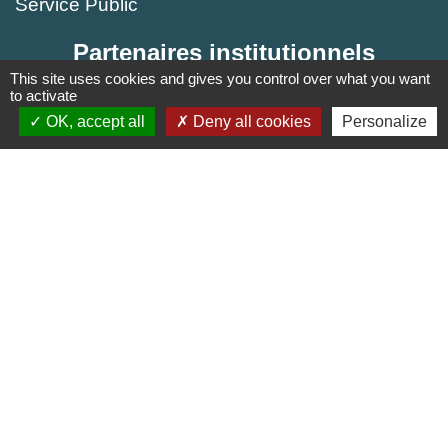
Service Public
Partenaires institutionnels
This site uses cookies and gives you control over what you want
Région Hauts-de-France
to activate
OK, accept all
Deny all cookies
Personalize
Département de l'Oise
Agglo du Beauvaisis
Site réalisé par KOM Conseil
Mentions légales
-
Politique de confidentialité
-
Accessibilité
-
Plan du site
-
Gestion des cookies
Site créé en partenariat avec Réseau des Communes