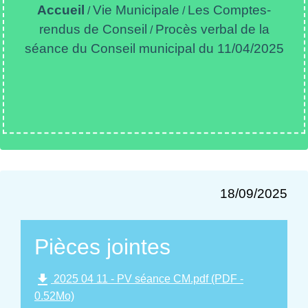
Accueil
Vie Municipale
Les Comptes-
/
/
rendus de Conseil
Procès verbal de la
/
séance du Conseil municipal du 11/04/2025
18/09/2025
Pièces jointes
file_download
2025 04 11 - PV séance CM.pdf (PDF -
0.52Mo)