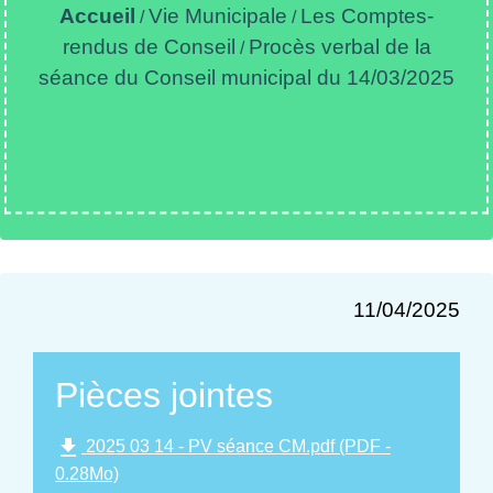
Accueil
Vie Municipale
Les Comptes-
/
/
rendus de Conseil
Procès verbal de la
/
séance du Conseil municipal du 14/03/2025
11/04/2025
Pièces jointes
file_download
2025 03 14 - PV séance CM.pdf (PDF -
0.28Mo)