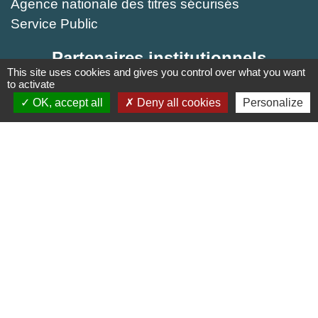
Agence nationale des titres sécurisés
Service Public
Partenaires institutionnels
This site uses cookies and gives you control over what you want
to activate
Région Hauts-de-France
OK, accept all
Deny all cookies
Personalize
Département de l'Oise
Agglo du Beauvaisis
Site réalisé par KOM Conseil
Mentions légales
-
Politique de confidentialité
-
Accessibilité
-
Plan du site
-
Gestion des cookies