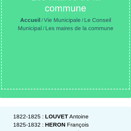
commune
Accueil
Vie Municipale
Le Conseil
/
/
Municipal
Les maires de la commune
/
1822-1825 :
LOUVET
Antoine
1825-1832 :
HERON
François