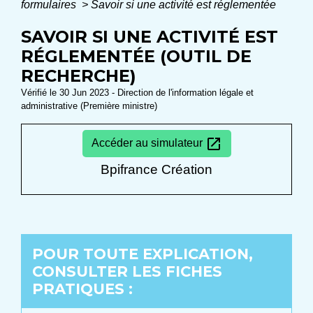
formulaires
>
Savoir si une activité est réglementée
SAVOIR SI UNE ACTIVITÉ EST
RÉGLEMENTÉE (OUTIL DE
RECHERCHE)
Vérifié le 30 Jun 2023 - Direction de l'information légale et
administrative (Première ministre)
open_in_new
Accéder au simulateur
Bpifrance Création
POUR TOUTE EXPLICATION,
CONSULTER LES FICHES
PRATIQUES :