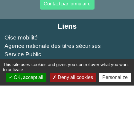
Contact par formulaire
Liens
Oise mobilité
Agence nationale des titres sécurisés
Service Public
This site uses cookies and gives you control over what you want
Partenaires institutionnels
to activate
OK, accept all
Deny all cookies
Personalize
Région Hauts-de-France
Département de l'Oise
Agglo du Beauvaisis
Site réalisé par KOM Conseil