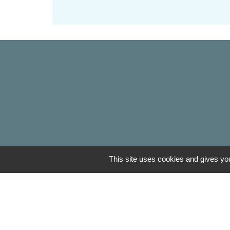
This site uses cookies and gives you
Liens
Oise mobilité
Agence nationale des tit
Service Public