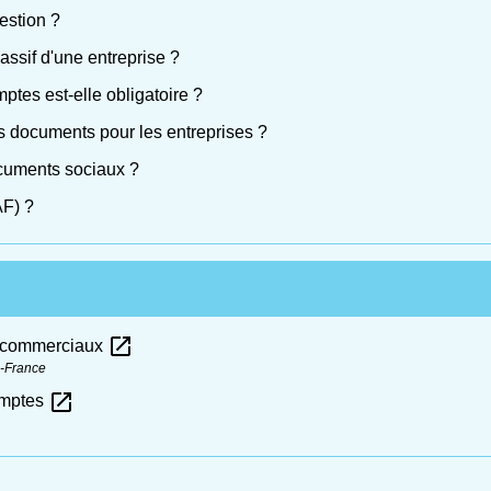
estion ?
 passif d'une entreprise ?
tes est-elle obligatoire ?
s documents pour les entreprises ?
cuments sociaux ?
AF) ?
open_in_new
s commerciaux
e-France
open_in_new
omptes