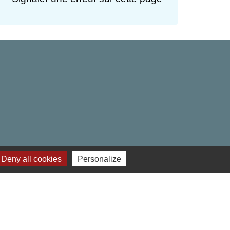
Deny all cookies
Personalize
res institutionnels
 Hauts-de-France
ment de l'Oise