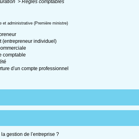
turation
>
Règles comptables
le et administrative (Première ministre)
preneur
(entrepreneur individuel)
 commerciale
ce comptable
été
rture d'un compte professionnel
a gestion de l'entreprise ?