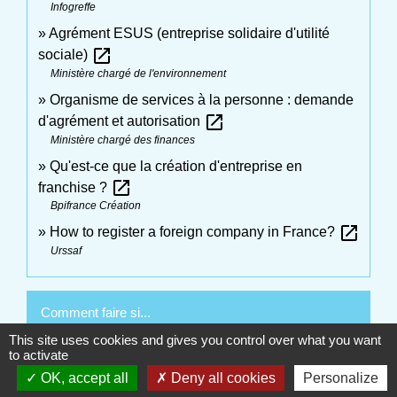
Infogreffe
Agrément ESUS (entreprise solidaire d'utilité
open_in_new
sociale)
Ministère chargé de l'environnement
Organisme de services à la personne : demande
open_in_new
d'agrément et autorisation
Ministère chargé des finances
Qu'est-ce que la création d'entreprise en
open_in_new
franchise ?
Bpifrance Création
open_in_new
How to register a foreign company in France?
Urssaf
Comment faire si...
This site uses cookies and gives you control over what you want
to activate
Ouvrir un commerce
OK, accept all
Deny all cookies
Personalize
Devenir vendeur à domicile