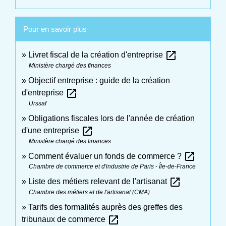
Pour en savoir plus
open_in_new
Livret fiscal de la création d'entreprise
Ministère chargé des finances
Objectif entreprise : guide de la création
open_in_new
d'entreprise
Urssaf
Obligations fiscales lors de l'année de création
open_in_new
d'une entreprise
Ministère chargé des finances
open_in_new
Comment évaluer un fonds de commerce ?
Chambre de commerce et d'industrie de Paris - Île-de-France
open_in_new
Liste des métiers relevant de l'artisanat
Chambre des métiers et de l'artisanat (CMA)
Tarifs des formalités auprès des greffes des
open_in_new
tribunaux de commerce