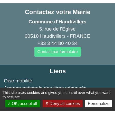
Contactez votre Mairie
Commune d'Haudivillers
5, rue de l'Église
60510 Haudivillers - FRANCE
+33 3 44 80 40 34
Contact par formulaire
Liens
Oise mobilité
Agence nationale des titres sécurisés
This site uses cookies and gives you control over what you want
Service Public
to activate
OK, accept all
Deny all cookies
Personalize
Partenaires institutionnels