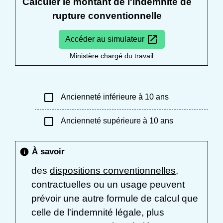
Calculer le montant de l'indemnité de
rupture conventionnelle
open_in_new
Accéder au simulateur
Ministère chargé du travail
check_box_outline_blank
Ancienneté inférieure à 10 ans
check_box_outline_blank
Ancienneté supérieure à 10 ans
À savoir
info
des
dispositions conventionnelles
,
contractuelles ou un usage peuvent
prévoir une autre formule de calcul que
celle de l'indemnité légale, plus