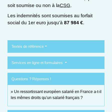
soit soumise ou non à la
CSG
.
Les indemnités sont soumises au forfait
social du 1
er
euro jusqu'à
87 984 €
.
Textes de référence
Services en ligne et formulaires
Questions ? Réponses !
Un ressortissant européen salarié en France a-t-il
les mêmes droits qu'un salarié français ?