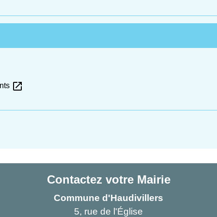
open_in_new
ants
Contactez votre Mairie
Commune d'Haudivillers
5, rue de l'Église