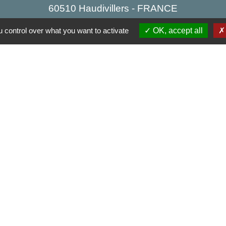
60510 Haudivillers - FRANCE
+33 3 44 80 40 34
 control over what you want to activate
OK, accept all
Contact par formulaire
Partenai
Région
res sécurisés
Départe
Aggl
Site r
tique de confidentialité
-
Accessibilité
-
Plan du site