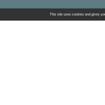
This site uses cookies and gives you
Liens
Oise mobilité
Agence nationale des tit
Service Public
Mentions légales
-
Poli