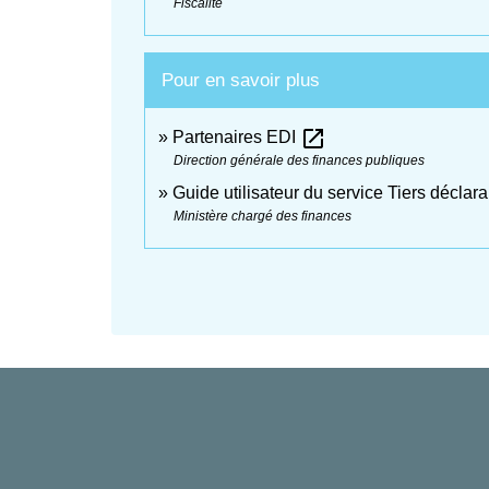
Fiscalité
Pour en savoir plus
open_in_new
Partenaires EDI
Direction générale des finances publiques
Guide utilisateur du service Tiers déclar
Ministère chargé des finances