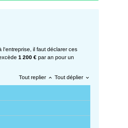
entreprise, il faut déclarer ces
 excède
1 200 €
par an pour un
Tout replier
Tout déplier
keyboard_arrow_up
keyboard_arrow_down