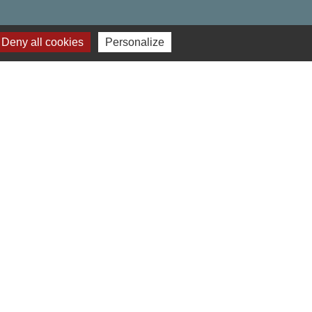
Deny all cookies
Personalize
res institutionnels
 Hauts-de-France
ment de l'Oise
o du Beauvaisis
éalisé par KOM Conseil
-
Gestion des cookies