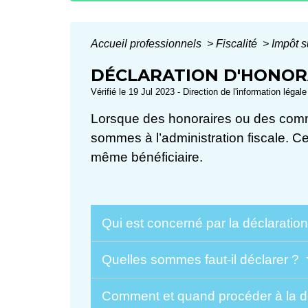
Accueil professionnels
>
Fiscalité
>
Impôt s
DÉCLARATION D'HONOR
Vérifié le 19 Jul 2023 - Direction de l'information légal
Lorsque des honoraires ou des commis
sommes à l’administration fiscale. Ce
même bénéficiaire.
Qui est concerné par la déclarati
Quelles sommes faut-il déclarer ?
Comment et quand procéder à la dé