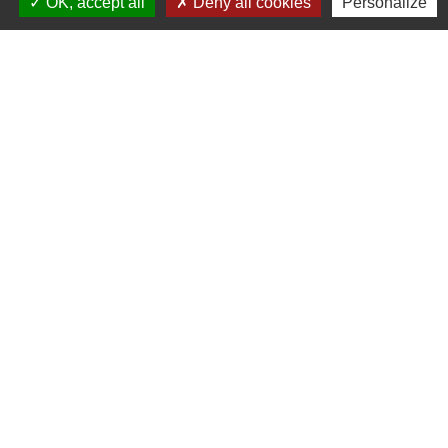
OK, accept all
Deny all cookies
Personalize
Liens
Oise mobilité
Agence nationale des titres sécurisés
Service Public
Partenaires institutionnels
Région Hauts-de-France
Département de l'Oise
Agglo du Beauvaisis
Site réalisé par KOM Conseil
Mentions légales
-
Politique de confidentialité
-
Accessibilité
-
Plan du site
-