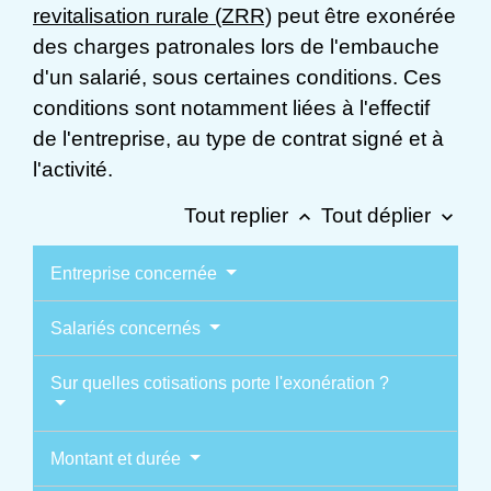
revitalisation rurale (ZRR)
peut être exonérée
des charges patronales lors de l'embauche
d'un salarié, sous certaines conditions. Ces
conditions sont notamment liées à l'effectif
de l'entreprise, au type de contrat signé et à
l'activité.
Tout replier
Tout déplier
keyboard_arrow_up
keyboard_arrow_down
Entreprise concernée
Salariés concernés
Sur quelles cotisations porte l'exonération ?
Montant et durée