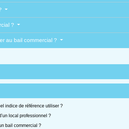
 ?
rcial ?
er au bail commercial ?
el indice de référence utiliser ?
d'un local professionnel ?
 un bail commercial ?