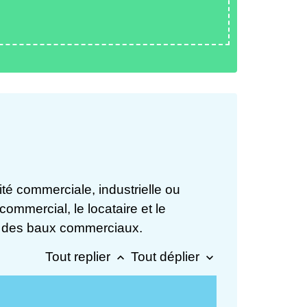
ité commerciale, industrielle ou
commercial, le locataire et le
ut des baux commerciaux.
Tout replier
Tout déplier
keyboard_arrow_up
keyboard_arrow_down