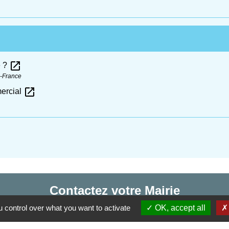
open_in_new
e ?
e-France
open_in_new
mercial
Contactez votre Mairie
 control over what you want to activate
OK, accept all
Commune d'Haudivillers
5, rue de l'Église