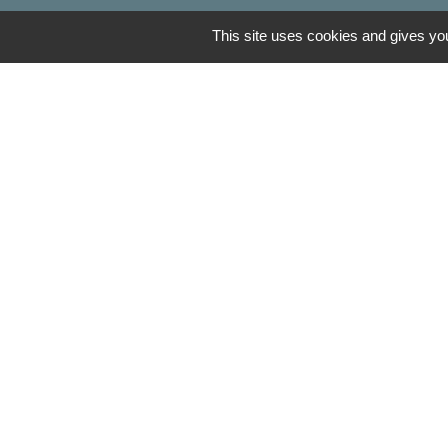
This site uses cookies and gives you
Liens
Oise mobilité
Agence nationale des tit
Service Public