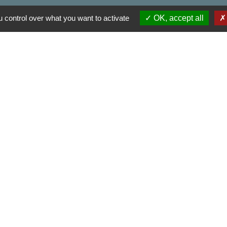
Contactez votre Mairie
 control over what you want to activate
OK, accept all
Commune d'Haudivillers
5, rue de l'Église
60510 Haudivillers - FRANCE
+33 3 44 80 40 34
Contact par formulaire
Partenai
Région
res sécurisés
Départe
Aggl
Site r