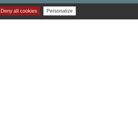
Deny all cookies
Personalize
res institutionnels
 Hauts-de-France
ment de l'Oise
o du Beauvaisis
éalisé par KOM Conseil