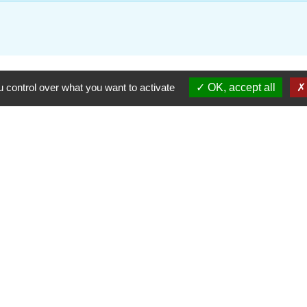
 control over what you want to activate
OK, accept all
Contactez votre Mairie
Commune d'Haudivillers
5, rue de l'Église
60510 Haudivillers - FRANCE
+33 3 44 80 40 34
Contact par formulaire
Partenai
Région
res sécurisés