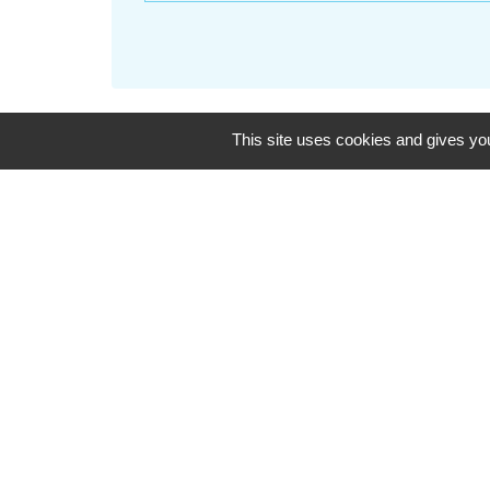
This site uses cookies and gives you
Liens
Oise mobilité
Agence nationale des tit