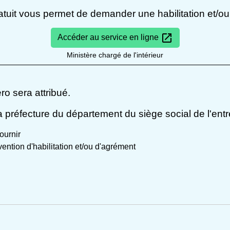
atuit vous permet de demander une habilitation et/o
open_in_new
Accéder au service en ligne
Ministère chargé de l'intérieur
o sera attribué.
la préfecture du département du siège social de l'entr
fournir
ention d'habilitation et/ou d'agrément