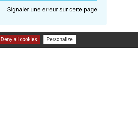
Signaler une erreur sur cette page
Deny all cookies
Personalize
res institutionnels
 Hauts-de-France