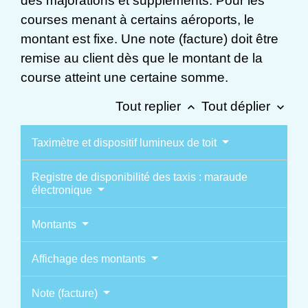
des majorations et suppléments. Pour les
courses menant à certains aéroports, le
montant est fixe. Une note (facture) doit être
remise au client dès que le montant de la
course atteint une certaine somme.
Tout replier
Tout déplier
keyboard_arrow_up
keyboard_arrow_down
Taximètre et dispositif lumineux de toit
Registre de disponibilité des taxis : maraude
électronique
Montants
Affichage des montants
Note (facture)