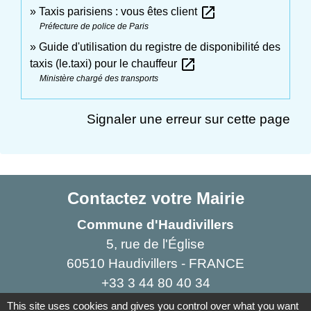
open_in_new
Taxis parisiens : vous êtes client
Préfecture de police de Paris
Guide d'utilisation du registre de disponibilité des
open_in_new
taxis (le.taxi) pour le chauffeur
Ministère chargé des transports
Signaler une erreur sur cette page
Contactez votre Mairie
Commune d'Haudivillers
5, rue de l'Église
60510 Haudivillers - FRANCE
+33 3 44 80 40 34
Contact par formulaire
This site uses cookies and gives you control over what you want