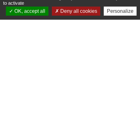
to activate
OK, accept all
Deny all cookies
Personalize
Liens
Oise mobilité
Agence nationale des titres sécurisés
Service Public
Partenaires institutionnels
Région Hauts-de-France
Département de l'Oise
Agglo du Beauvaisis
Site réalisé par KOM Conseil
Mentions légales
-
Politique de confidentialité
-