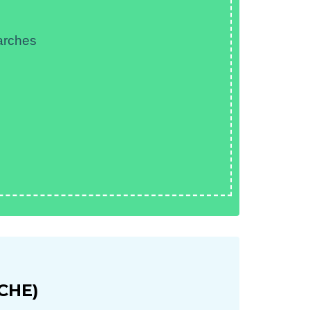
arches
CHE)