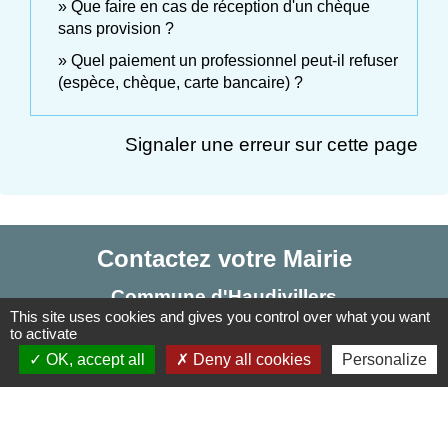
Que faire en cas de réception d'un chèque
sans provision ?
Quel paiement un professionnel peut-il refuser
(espèce, chèque, carte bancaire) ?
Signaler une erreur sur cette page
Contactez votre Mairie
Commune d'Haudivillers
This site uses cookies and gives you control over what you want
5, rue de l'Église
to activate
60510 Haudivillers - FRANCE
OK, accept all
Deny all cookies
Personalize
+33 3 44 80 40 34
Contact par formulaire