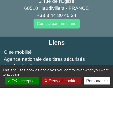
5, rue de l'Église
60510 Haudivillers - FRANCE
+33 3 44 80 40 34
Contact par formulaire
Liens
Oise mobilité
Agence nationale des titres sécurisés
Service Public
This site uses cookies and gives you control over what you want
to activate
Partenaires institutionnels
OK, accept all
Deny all cookies
Personalize
Région Hauts-de-France
Département de l'Oise
Agglo du Beauvaisis