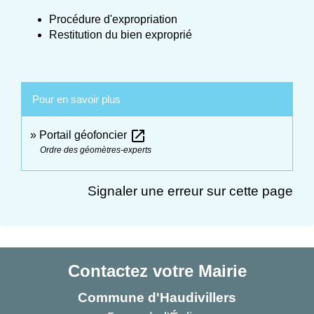
Procédure d'expropriation
Restitution du bien exproprié
Pour en savoir plus
open_in_new
Portail géofoncier
Ordre des géomètres-experts
Signaler une erreur sur cette page
Contactez votre Mairie
Commune d'Haudivillers