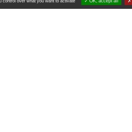
 control over what you want to activate
OK, accept all
Contactez votre Mairie
Commune d'Haudivillers
5, rue de l'Église
60510 Haudivillers - FRANCE
+33 3 44 80 40 34
Contact par formulaire
Partenai
Région
res sécurisés
Départe