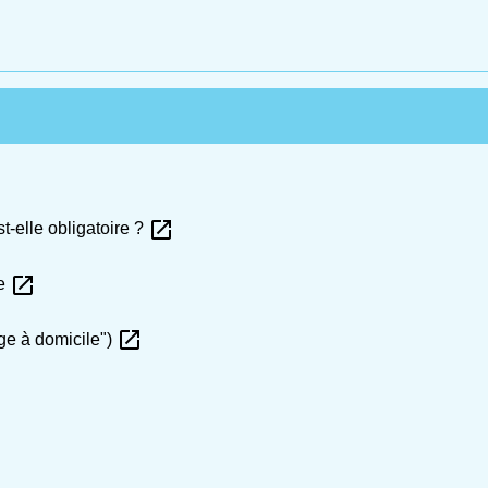
open_in_new
t-elle obligatoire ?
open_in_new
re
open_in_new
ge à domicile")