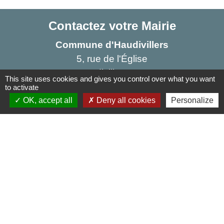
Contactez votre Mairie
Commune d'Haudivillers
5, rue de l'Église
60510 Haudivillers - FRANCE
This site uses cookies and gives you control over what you want
+33 3 44 80 40 34
to activate
OK, accept all
Deny all cookies
Personalize
Contact par formulaire
Liens
Oise mobilité
Agence nationale des titres sécurisés
Service Public
Partenaires institutionnels