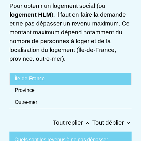
Pour obtenir un logement social (ou
logement HLM
), il faut en faire la demande
et ne pas dépasser un revenu maximum. Ce
montant maximum dépend notamment du
nombre de personnes à loger et de la
localisation du logement (Île-de-France,
province, outre-mer).
Île-de-France
Province
Outre-mer
Tout replier
Tout déplier
keyboard_arrow_up
keyboard_arrow_down
Quels sont les revenus à ne pas dépasser