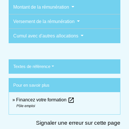
Montant de la rémunération
Versement de la rémunération
Cumul avec d'autres allocations
Textes de référence
Pour en savoir plus
open_in_new
Financez votre formation
Pôle emploi
Signaler une erreur sur cette page