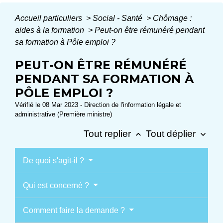
Accueil particuliers
>
Social - Santé
>
Chômage :
aides à la formation
>
Peut-on être rémunéré pendant
sa formation à Pôle emploi ?
PEUT-ON ÊTRE RÉMUNÉRÉ
PENDANT SA FORMATION À
PÔLE EMPLOI ?
Vérifié le 08 Mar 2023 - Direction de l'information légale et
administrative (Première ministre)
Tout replier
Tout déplier
keyboard_arrow_up
keyboard_arrow_down
De quoi s'agit-il ?
Qui est concerné ?
Comment faire la demande ?