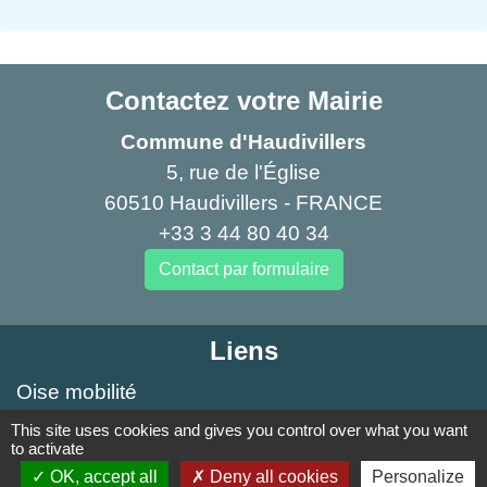
Contactez votre Mairie
Commune d'Haudivillers
5, rue de l'Église
60510 Haudivillers - FRANCE
+33 3 44 80 40 34
Contact par formulaire
Liens
Oise mobilité
Agence nationale des titres sécurisés
This site uses cookies and gives you control over what you want
to activate
Service Public
OK, accept all
Deny all cookies
Personalize