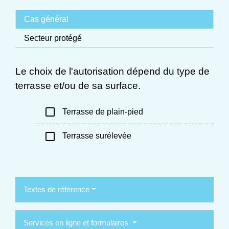
Cas général
Secteur protégé
Le choix de l'autorisation dépend du type de
terrasse et/ou de sa surface.
check_box_outline_blank
Terrasse de plain-pied
check_box_outline_blank
Terrasse surélevée
Textes de référence
Services en ligne et formulaires