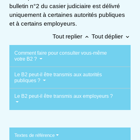
bulletin n°2 du casier judiciaire est délivré
uniquement à certaines autorités publiques
et à certains employeurs.
Tout replier
Tout déplier
keyboard_arrow_up
keyboard_arrow_down
Comment faire pour consulter vous-même
votre B2 ?
Le B2 peut-il être transmis aux autorités
publiques ?
Le B2 peut-il être transmis aux employeurs ?
Textes de référence