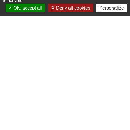
to activate
OK, accept all
Deny all cookies
Personalize
Liens
Oise mobilité
Agence nationale des titres sécurisés
Service Public
Partenaires institutionnels
Région Hauts-de-France
Département de l'Oise
Agglo du Beauvaisis
Site réalisé par KOM Conseil
Mentions légales
-
Politique de confidentialité
-