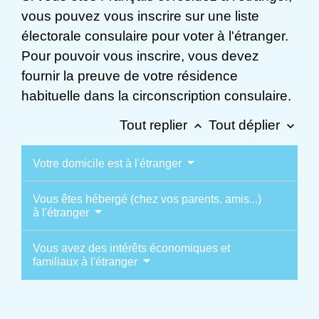
vous pouvez vous inscrire sur une liste
électorale consulaire pour voter à l'étranger.
Pour pouvoir vous inscrire, vous devez
fournir la preuve de votre résidence
habituelle dans la circonscription consulaire.
Tout replier
Tout déplier
keyboard_arrow_up
keyboard_arrow_down
Votre domicile est à l'étranger
Vous êtes hébergé (chez vos parents, amis...)
à l'étranger
Vous avez des intérêts économiques et
familiaux à l'étranger