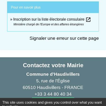
Pour en savoir plus
open_in_new
Inscription sur la liste électorale consulaire
Ministère chargé de l'Europe et des affaires étrangères
Signaler une erreur sur cette page
Contactez votre Mairie
Commune d'Haudivillers
5, rue de l'Église
60510 Haudivillers - FRANCE
+33 3 44 80 40 34
Contact par formulaire
This site uses cookies and gives you control over what you want