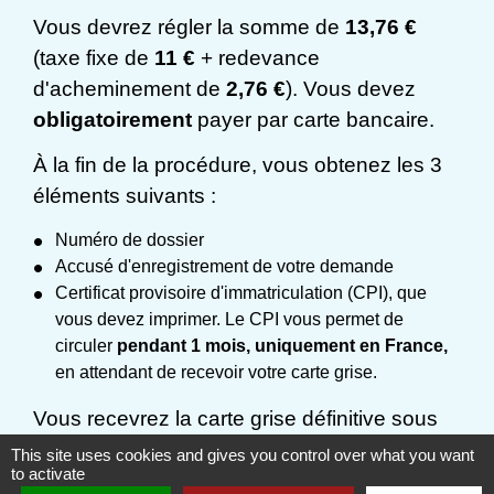
Vous devrez régler la somme de
13,76 €
(taxe fixe de
11 €
+ redevance
d'acheminement de
2,76 €
). Vous devez
obligatoirement
payer par carte bancaire.
À la fin de la procédure, vous obtenez les 3
éléments suivants :
Numéro de dossier
Accusé d'enregistrement de votre demande
Certificat provisoire d'immatriculation (CPI), que
vous devez imprimer. Le CPI vous permet de
circuler
pendant 1 mois, uniquement en France,
en attendant de recevoir votre carte grise.
Vous recevrez la carte grise définitive sous
pli sécurisé
à votre domicile dans
un délai
This site uses cookies and gives you control over what you want
to activate
qui peut varier
.