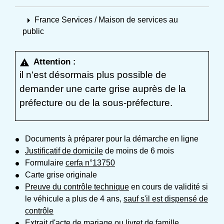
arrow_right
France Services / Maison de services au
public
Attention :
warning
il n'est désormais plus possible de
demander une carte grise auprès de la
préfecture ou de la sous-préfecture.
Documents à préparer pour la démarche en ligne
Justificatif de domicile
de moins de 6 mois
Formulaire
cerfa n°13750
Carte grise originale
Preuve du contrôle technique
en cours de validité si
le véhicule a plus de 4 ans,
sauf s'il est dispensé de
contrôle
Extrait d'acte de mariage
ou livret de famille