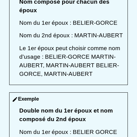
Nom composé pour chacun des
époux
Nom du 1
er
époux : BELIER-GORCE
Nom du 2
nd
époux : MARTIN-AUBERT
Le 1
er
époux peut choisir comme nom
d'usage : BELIER-GORCE MARTIN-
AUBERT, MARTIN-AUBERT BELIER-
GORCE, MARTIN-AUBERT
Exemple
edit
Double nom du 1
er
époux et nom
composé du 2
nd
époux
Nom du 1
er
époux : BELIER GORCE