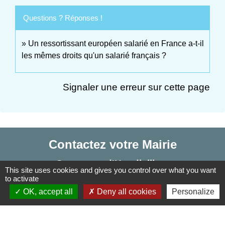
Questions ? Réponses !
Un ressortissant européen salarié en France a-t-il
les mêmes droits qu'un salarié français ?
Signaler une erreur sur cette page
Contactez votre Mairie
Commune d'Haudivillers
This site uses cookies and gives you control over what you want
5, rue de l'Église
to activate
60510 Haudivillers - FRANCE
OK, accept all
Deny all cookies
Personalize
+33 3 44 80 40 34
Contact par formulaire