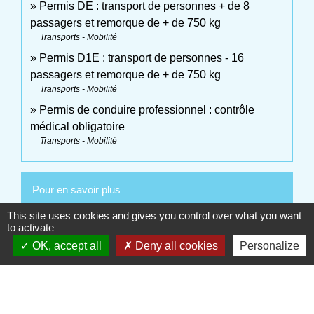
Permis DE : transport de personnes + de 8
passagers et remorque de + de 750 kg
Transports - Mobilité
Permis D1E : transport de personnes - 16
passagers et remorque de + de 750 kg
Transports - Mobilité
Permis de conduire professionnel : contrôle
médical obligatoire
Transports - Mobilité
Pour en savoir plus
This site uses cookies and gives you control over what you want
open_in_new
Contrat type de l'enseignement de la conduite
to activate
Legifrance
OK, accept all
Deny all cookies
Personalize
Signaler une erreur sur cette page