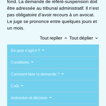
fond. La demande de référé-suspension doit
être adressée au tribunal administratif. Il n'est
pas obligatoire d'avoir recours à un avocat.
Le juge se prononce entre quelques jours et
un mois.
Tout replier
Tout déplier
keyboard_arrow_up
keyboard_arrow_down
De quoi s'agit-il ?
Conditions
Comment faire la demande ?
Coût
Instruction et décision