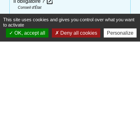
open_in_new
il obligatoire ?
Conseil d'État
This site uses cookies and gives you control over what you want
to activate
Signaler une erreur sur cette page
OK, accept all
Deny all cookies
Personalize
Contactez votre Mairie
Commune d'Haudivillers
5, rue de l'Église
60510 Haudivillers - FRANCE
+33 3 44 80 40 34
Contact par formulaire
Liens